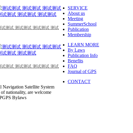
SERVICE
About us
Meeting
SummerSchool
测试测试 测试测试 测试测试 测试
Publication
Membership
LEARN MORE
By Laws
Publication Info
Benefits
FAQ
测试测试 测试测试 测试测试 测试
Journal of GPS
CONTACT
l Navigation Satellite System
s of nationality, are welcome
 CPGPS Bylaws