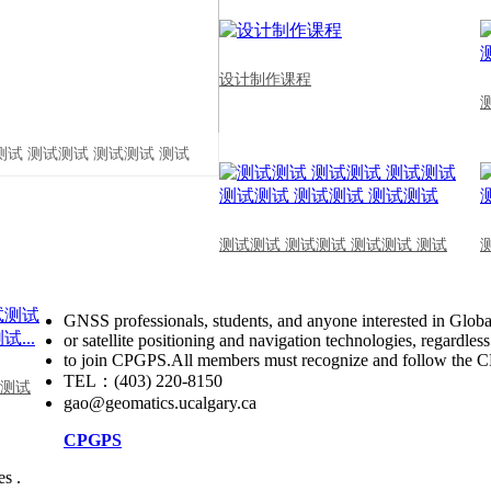
设计制作课程
测试 测试测试 测试测试 测试
测试测试 测试测试 测试测试 测试
GNSS professionals, students, and anyone interested in Globa
or satellite positioning and navigation technologies, regardles
to join CPGPS.All members must recognize and follow the
TEL：(403) 220-8150
 测试
gao@geomatics.ucalgary.ca
CPGPS
s .