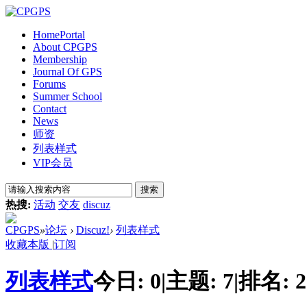
Home
Portal
About CPGPS
Membership
Journal Of GPS
Forums
Summer School
Contact
News
师资
列表样式
VIP会员
搜索
热搜:
活动
交友
discuz
CPGPS
»
论坛
›
Discuz!
›
列表样式
收藏本版
|
订阅
列表样式
今日:
0
|
主题:
7
|
排名:
2