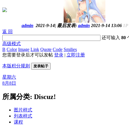
admin
2021-9-14
|
最后发表:
admin
2021-9-14 13:06
1P
返 回
还可输入
80
高级模式
B
Color
Image
Link
Quote
Code
Smilies
您需要登录后才可以发帖
登录
|
立即注册
本版积分规则
发表帖子
星期六
8月8日
所属分类: Discuz!
图片样式
列表样式
课程