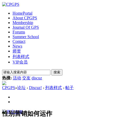
Home
Portal
About CPGPS
Membership
Journal Of GPS
Forums
Summer School
Contact
News
师资
列表样式
VIP会员
搜索
热搜:
活动
交友
discuz
CPGPS
»
论坛
›
Discuz!
›
列表样式
›
帖子
性别营销如何运作