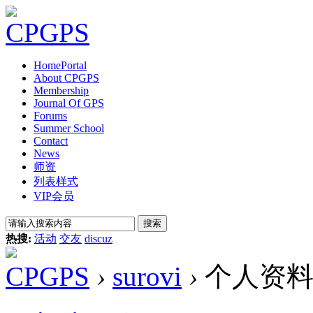
Home
Portal
About CPGPS
Membership
Journal Of GPS
Forums
Summer School
Contact
News
师资
列表样式
VIP会员
搜索
热搜:
活动
交友
discuz
CPGPS
›
surovi
›
个人资