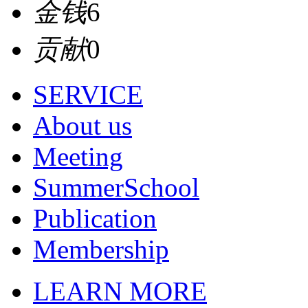
金钱
6
贡献
0
SERVICE
About us
Meeting
SummerSchool
Publication
Membership
LEARN MORE