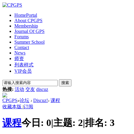
Home
Portal
About CPGPS
Membership
Journal Of GPS
Forums
Summer School
Contact
News
师资
列表样式
VIP会员
搜索
热搜:
活动
交友
discuz
CPGPS
»
论坛
›
Discuz!
›
课程
收藏本版
|
订阅
课程
今日:
0
|
主题:
2
|
排名:
3