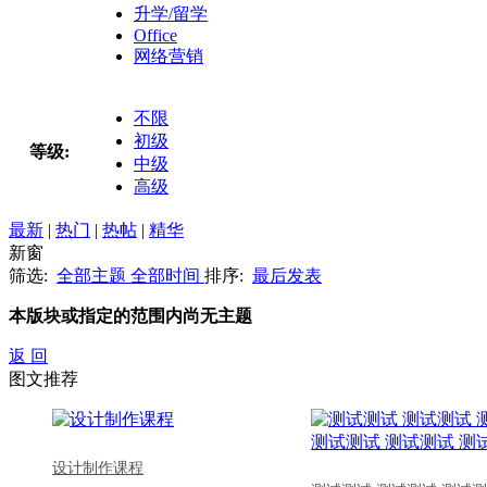
升学/留学
Office
网络营销
不限
初级
等级:
中级
高级
最新
|
热门
|
热帖
|
精华
新窗
筛选:
全部主题
全部时间
排序:
最后发表
本版块或指定的范围内尚无主题
返 回
图文推荐
设计制作课程