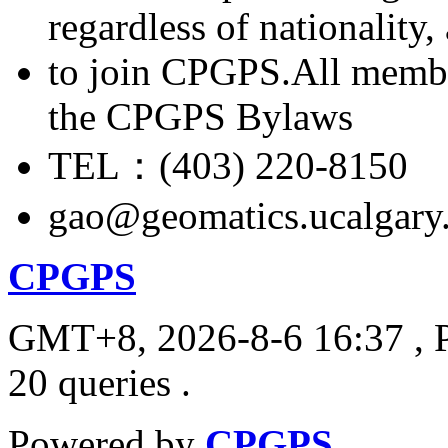
regardless of nationality
to join CPGPS.All membe
the CPGPS Bylaws
TEL：(403) 220-8150
gao@geomatics.ucalgary
CPGPS
GMT+8, 2026-8-6 16:37
, 
20 queries .
Powered by
CPGPS