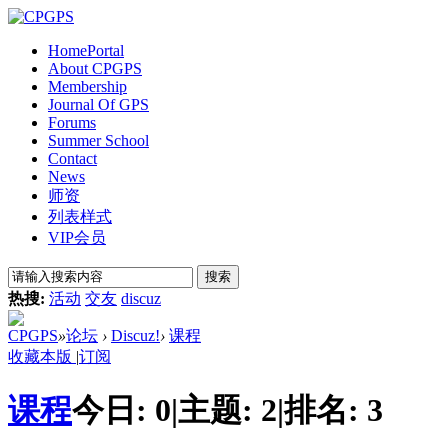
Home
Portal
About CPGPS
Membership
Journal Of GPS
Forums
Summer School
Contact
News
师资
列表样式
VIP会员
搜索
热搜:
活动
交友
discuz
CPGPS
»
论坛
›
Discuz!
›
课程
收藏本版
|
订阅
课程
今日:
0
|
主题:
2
|
排名:
3