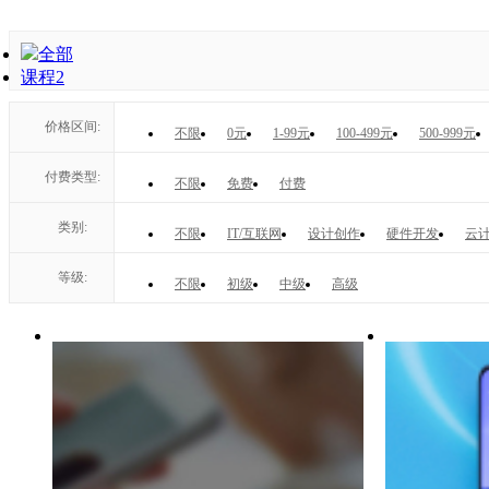
全部
课程
2
价格区间:
不限
0元
1-99元
100-499元
500-999元
付费类型:
不限
免费
付费
类别:
不限
IT/互联网
设计创作
硬件开发
云计
等级:
不限
初级
中级
高级