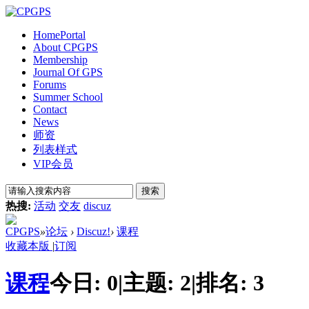
Home
Portal
About CPGPS
Membership
Journal Of GPS
Forums
Summer School
Contact
News
师资
列表样式
VIP会员
搜索
热搜:
活动
交友
discuz
CPGPS
»
论坛
›
Discuz!
›
课程
收藏本版
|
订阅
课程
今日:
0
|
主题:
2
|
排名:
3