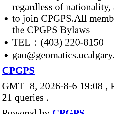
regardless of nationality
to join CPGPS.All membe
the CPGPS Bylaws
TEL：(403) 220-8150
gao@geomatics.ucalgary
CPGPS
GMT+8, 2026-8-6 19:08
, 
21 queries .
Powered by
CPGPS