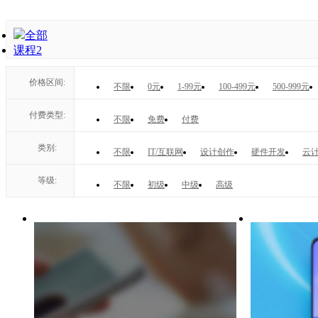
全部
课程
2
价格区间:
不限
0元
1-99元
100-499元
500-999元
付费类型:
不限
免费
付费
类别:
不限
IT/互联网
设计创作
硬件开发
云计
等级:
不限
初级
中级
高级