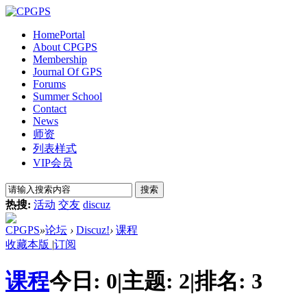
Home
Portal
About CPGPS
Membership
Journal Of GPS
Forums
Summer School
Contact
News
师资
列表样式
VIP会员
搜索
热搜:
活动
交友
discuz
CPGPS
»
论坛
›
Discuz!
›
课程
收藏本版
|
订阅
课程
今日:
0
|
主题:
2
|
排名:
3