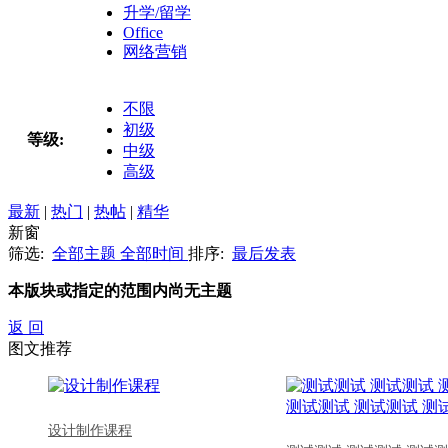
升学/留学
Office
网络营销
不限
初级
等级:
中级
高级
最新
|
热门
|
热帖
|
精华
新窗
筛选:
全部主题
全部时间
排序:
最后发表
本版块或指定的范围内尚无主题
返 回
图文推荐
设计制作课程