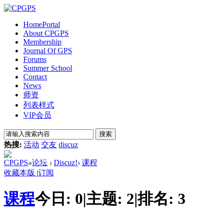
Home
Portal
About CPGPS
Membership
Journal Of GPS
Forums
Summer School
Contact
News
师资
列表样式
VIP会员
搜索
热搜:
活动
交友
discuz
CPGPS
»
论坛
›
Discuz!
›
课程
收藏本版
|
订阅
课程
今日:
0
|
主题:
2
|
排名:
3