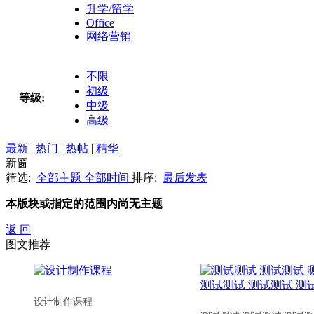
升学/留学
Office
网络营销
不限
初级
等级:
中级
高级
最新
|
热门
|
热帖
|
精华
新窗
筛选:
全部主题
全部时间
排序:
最后发表
本版块或指定的范围内尚无主题
返 回
图文推荐
设计制作课程