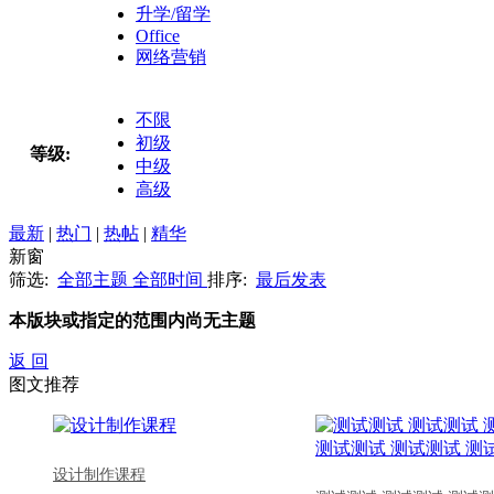
升学/留学
Office
网络营销
不限
初级
等级:
中级
高级
最新
|
热门
|
热帖
|
精华
新窗
筛选:
全部主题
全部时间
排序:
最后发表
本版块或指定的范围内尚无主题
返 回
图文推荐
设计制作课程