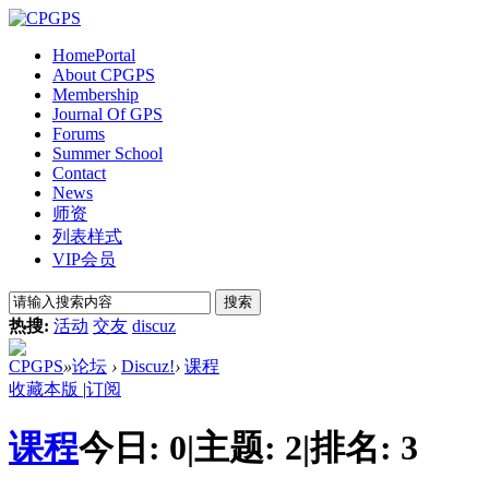
Home
Portal
About CPGPS
Membership
Journal Of GPS
Forums
Summer School
Contact
News
师资
列表样式
VIP会员
搜索
热搜:
活动
交友
discuz
CPGPS
»
论坛
›
Discuz!
›
课程
收藏本版
|
订阅
课程
今日:
0
|
主题:
2
|
排名:
3