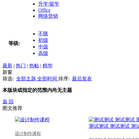
升学/留学
Office
网络营销
不限
初级
等级:
中级
高级
最新
|
热门
|
热帖
|
精华
新窗
筛选:
全部主题
全部时间
排序:
最后发表
本版块或指定的范围内尚无主题
返 回
图文推荐
设计制作课程