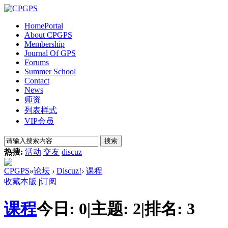
Home
Portal
About CPGPS
Membership
Journal Of GPS
Forums
Summer School
Contact
News
师资
列表样式
VIP会员
搜索
热搜:
活动
交友
discuz
CPGPS
»
论坛
›
Discuz!
›
课程
收藏本版
|
订阅
课程
今日:
0
|
主题:
2
|
排名:
3