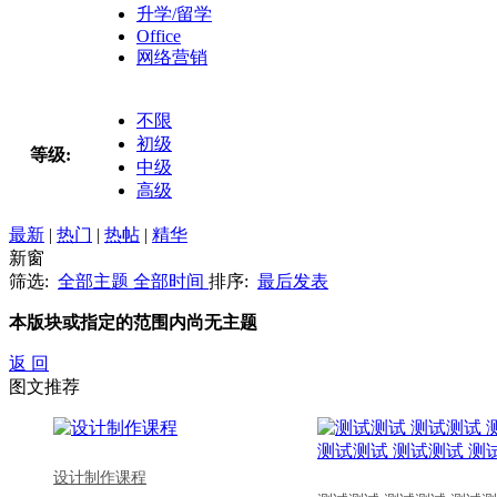
升学/留学
Office
网络营销
不限
初级
等级:
中级
高级
最新
|
热门
|
热帖
|
精华
新窗
筛选:
全部主题
全部时间
排序:
最后发表
本版块或指定的范围内尚无主题
返 回
图文推荐
设计制作课程