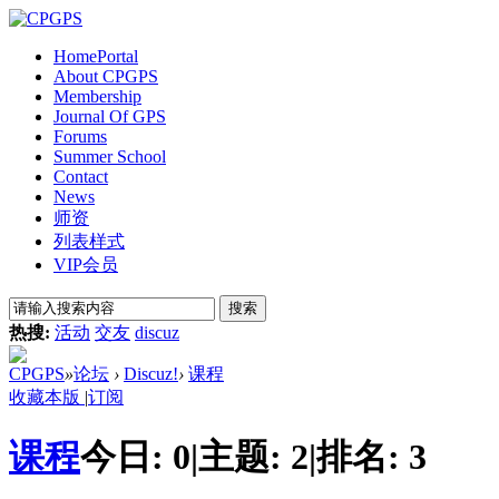
Home
Portal
About CPGPS
Membership
Journal Of GPS
Forums
Summer School
Contact
News
师资
列表样式
VIP会员
搜索
热搜:
活动
交友
discuz
CPGPS
»
论坛
›
Discuz!
›
课程
收藏本版
|
订阅
课程
今日:
0
|
主题:
2
|
排名:
3