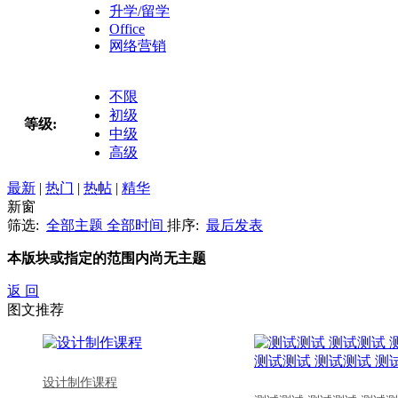
升学/留学
Office
网络营销
不限
初级
等级:
中级
高级
最新
|
热门
|
热帖
|
精华
新窗
筛选:
全部主题
全部时间
排序:
最后发表
本版块或指定的范围内尚无主题
返 回
图文推荐
设计制作课程