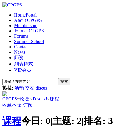
Home
Portal
About CPGPS
Membership
Journal Of GPS
Forums
Summer School
Contact
News
师资
列表样式
VIP会员
搜索
热搜:
活动
交友
discuz
CPGPS
»
论坛
›
Discuz!
›
课程
收藏本版
|
订阅
课程
今日:
0
|
主题:
2
|
排名:
3