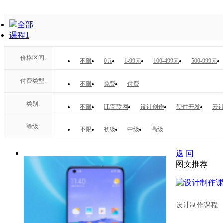
全部
课程
1
价格区间:
不限
0元
1-99元
100-499元
500-999元
付费类型:
不限
免费
付费
类别:
不限
IT/互联网
设计创作
硬件开发
云计
等级:
不限
初级
中级
高级
返 回
图文推荐
设计制作课程