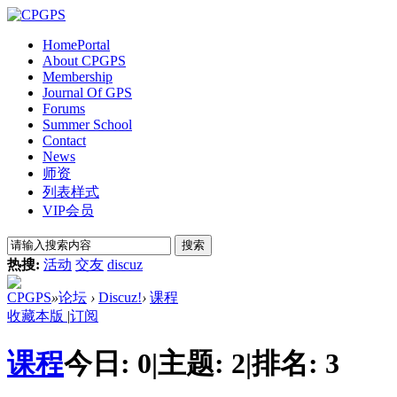
Home
Portal
About CPGPS
Membership
Journal Of GPS
Forums
Summer School
Contact
News
师资
列表样式
VIP会员
搜索
热搜:
活动
交友
discuz
CPGPS
»
论坛
›
Discuz!
›
课程
收藏本版
|
订阅
课程
今日:
0
|
主题:
2
|
排名:
3