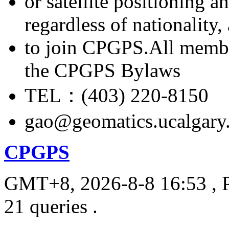
or satellite positioning 
regardless of nationality
to join CPGPS.All membe
the CPGPS Bylaws
TEL：(403) 220-8150
gao@geomatics.ucalgary
CPGPS
GMT+8, 2026-8-8 16:53
, 
21 queries .