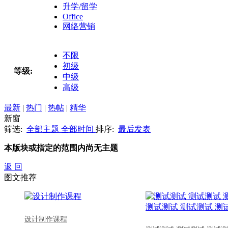
升学/留学
Office
网络营销
不限
初级
等级:
中级
高级
最新
|
热门
|
热帖
|
精华
新窗
筛选:
全部主题
全部时间
排序:
最后发表
本版块或指定的范围内尚无主题
返 回
图文推荐
设计制作课程