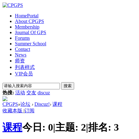
Home
Portal
About CPGPS
Membership
Journal Of GPS
Forums
Summer School
Contact
News
师资
列表样式
VIP会员
搜索
热搜:
活动
交友
discuz
CPGPS
»
论坛
›
Discuz!
›
课程
收藏本版
|
订阅
课程
今日:
0
|
主题:
2
|
排名:
3