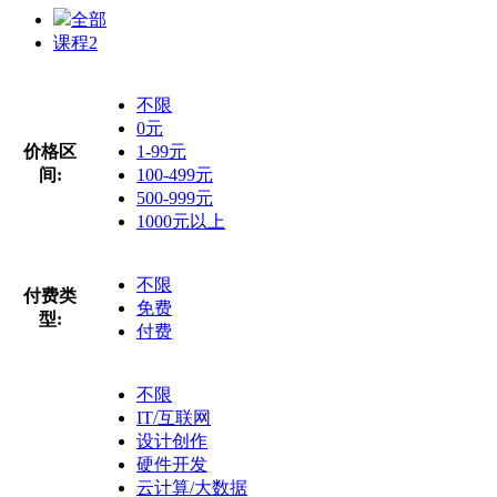
全部
课程
2
不限
0元
价格区
1-99元
间:
100-499元
500-999元
1000元以上
不限
付费类
免费
型:
付费
不限
IT/互联网
设计创作
硬件开发
云计算/大数据