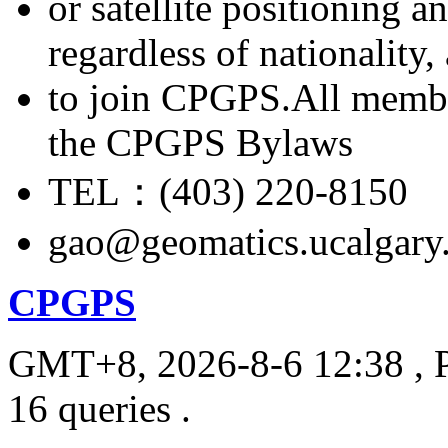
or satellite positioning 
regardless of nationality
to join CPGPS.All membe
the CPGPS Bylaws
TEL：(403) 220-8150
gao@geomatics.ucalgary
CPGPS
GMT+8, 2026-8-6 12:38
, 
16 queries .