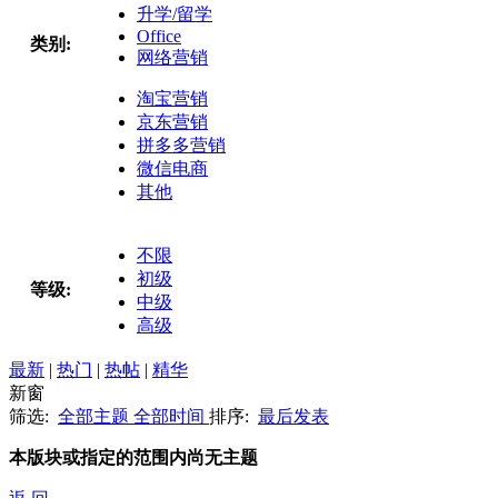
升学/留学
Office
类别:
网络营销
淘宝营销
京东营销
拼多多营销
微信电商
其他
不限
初级
等级:
中级
高级
最新
|
热门
|
热帖
|
精华
新窗
筛选:
全部主题
全部时间
排序:
最后发表
本版块或指定的范围内尚无主题