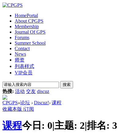
Home
Portal
About CPGPS
Membership
Journal Of GPS
Forums
Summer School
Contact
News
师资
列表样式
VIP会员
搜索
热搜:
活动
交友
discuz
CPGPS
»
论坛
›
Discuz!
›
课程
收藏本版
|
订阅
课程
今日:
0
|
主题:
2
|
排名:
3