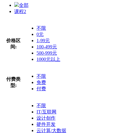
全部
课程
2
不限
0元
价格区
1-99元
间:
100-499元
500-999元
1000元以上
不限
付费类
免费
型:
付费
不限
IT/互联网
设计创作
硬件开发
云计算/大数据