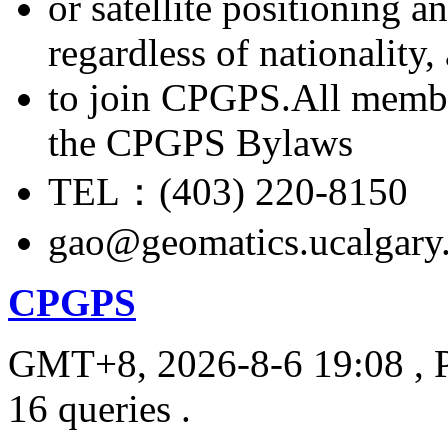
or satellite positioning 
regardless of nationality
to join CPGPS.All membe
the CPGPS Bylaws
TEL：(403) 220-8150
gao@geomatics.ucalgary
CPGPS
GMT+8, 2026-8-6 19:08
, 
16 queries .