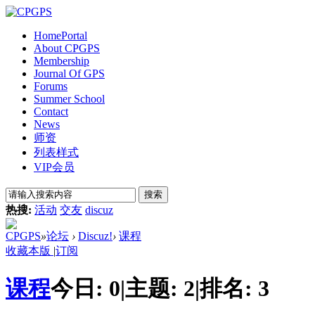
Home
Portal
About CPGPS
Membership
Journal Of GPS
Forums
Summer School
Contact
News
师资
列表样式
VIP会员
搜索
热搜:
活动
交友
discuz
CPGPS
»
论坛
›
Discuz!
›
课程
收藏本版
|
订阅
课程
今日:
0
|
主题:
2
|
排名:
3