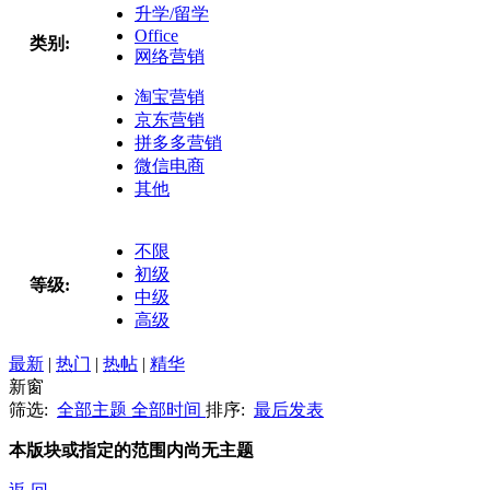
升学/留学
Office
类别:
网络营销
淘宝营销
京东营销
拼多多营销
微信电商
其他
不限
初级
等级:
中级
高级
最新
|
热门
|
热帖
|
精华
新窗
筛选:
全部主题
全部时间
排序:
最后发表
本版块或指定的范围内尚无主题