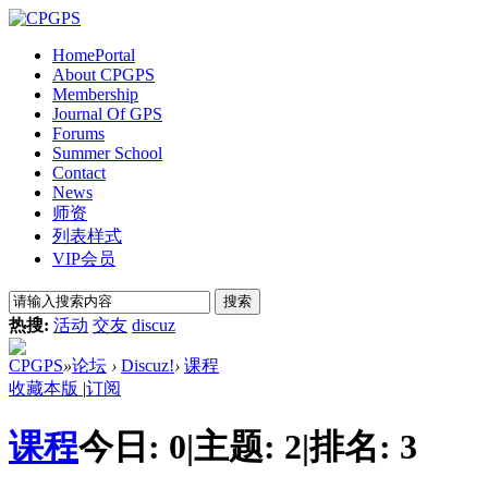
Home
Portal
About CPGPS
Membership
Journal Of GPS
Forums
Summer School
Contact
News
师资
列表样式
VIP会员
搜索
热搜:
活动
交友
discuz
CPGPS
»
论坛
›
Discuz!
›
课程
收藏本版
|
订阅
课程
今日:
0
|
主题:
2
|
排名:
3