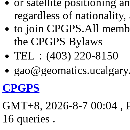
or satellite positioning 
regardless of nationality
to join CPGPS.All membe
the CPGPS Bylaws
TEL：(403) 220-8150
gao@geomatics.ucalgary
CPGPS
GMT+8, 2026-8-7 00:04
, 
16 queries .