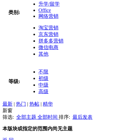
升学/留学
Office
类别:
网络营销
淘宝营销
京东营销
拼多多营销
微信电商
其他
不限
初级
等级:
中级
高级
最新
|
热门
|
热帖
|
精华
新窗
筛选:
全部主题
全部时间
排序:
最后发表
本版块或指定的范围内尚无主题