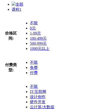
全部
课程
1
不限
0元
价格区
1-99元
间:
100-499元
500-999元
1000元以上
不限
付费类
免费
型:
付费
不限
IT/互联网
设计创作
硬件开发
云计算/大数据