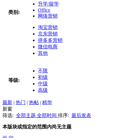
升学/留学
Office
类别:
网络营销
淘宝营销
京东营销
拼多多营销
微信电商
其他
不限
初级
等级:
中级
高级
最新
|
热门
|
热帖
|
精华
新窗
筛选:
全部主题
全部时间
排序:
最后发表
本版块或指定的范围内尚无主题