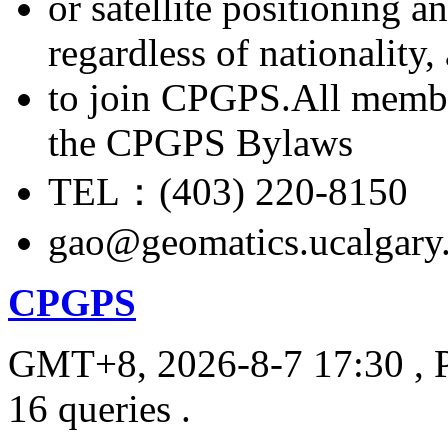
or satellite positioning 
regardless of nationality
to join CPGPS.All membe
the CPGPS Bylaws
TEL：(403) 220-8150
gao@geomatics.ucalgary
CPGPS
GMT+8, 2026-8-7 17:30
, 
16 queries .