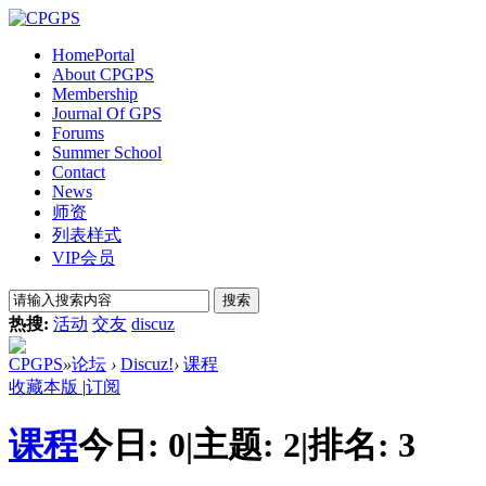
Home
Portal
About CPGPS
Membership
Journal Of GPS
Forums
Summer School
Contact
News
师资
列表样式
VIP会员
搜索
热搜:
活动
交友
discuz
CPGPS
»
论坛
›
Discuz!
›
课程
收藏本版
|
订阅
课程
今日:
0
|
主题:
2
|
排名:
3