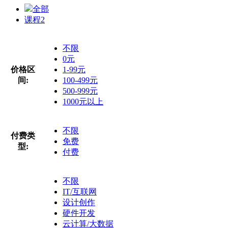
全部
课程
2
不限
0元
价格区
1-99元
间:
100-499元
500-999元
1000元以上
不限
付费类
免费
型:
付费
不限
IT/互联网
设计创作
硬件开发
云计算/大数据