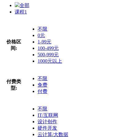
全部
课程
1
不限
0元
价格区
1-99元
间:
100-499元
500-999元
1000元以上
不限
付费类
免费
型:
付费
不限
IT/互联网
设计创作
硬件开发
云计算/大数据