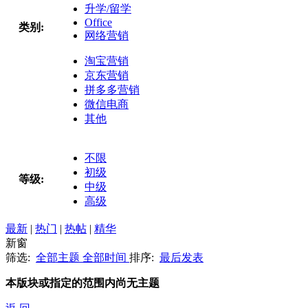
升学/留学
Office
类别:
网络营销
淘宝营销
京东营销
拼多多营销
微信电商
其他
不限
初级
等级:
中级
高级
最新
|
热门
|
热帖
|
精华
新窗
筛选:
全部主题
全部时间
排序:
最后发表
本版块或指定的范围内尚无主题