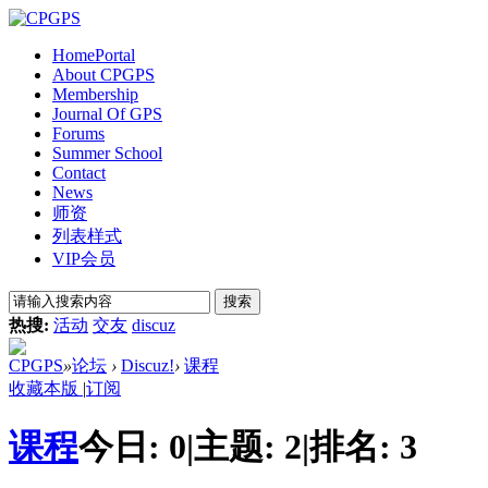
Home
Portal
About CPGPS
Membership
Journal Of GPS
Forums
Summer School
Contact
News
师资
列表样式
VIP会员
搜索
热搜:
活动
交友
discuz
CPGPS
»
论坛
›
Discuz!
›
课程
收藏本版
|
订阅
课程
今日:
0
|
主题:
2
|
排名:
3