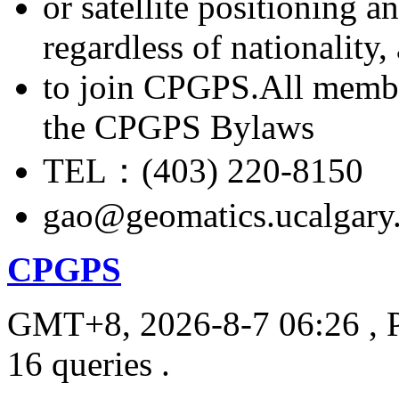
or satellite positioning 
regardless of nationality
to join CPGPS.All membe
the CPGPS Bylaws
TEL：(403) 220-8150
gao@geomatics.ucalgary
CPGPS
GMT+8, 2026-8-7 06:26
, 
16 queries .