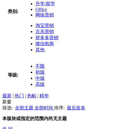
升学/留学
Office
类别:
网络营销
淘宝营销
京东营销
拼多多营销
微信电商
其他
不限
初级
等级:
中级
高级
最新
|
热门
|
热帖
|
精华
新窗
筛选:
全部主题
全部时间
排序:
最后发表
本版块或指定的范围内尚无主题