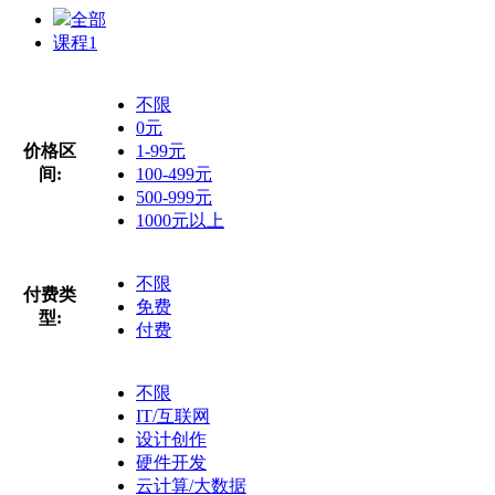
全部
课程
1
不限
0元
价格区
1-99元
间:
100-499元
500-999元
1000元以上
不限
付费类
免费
型:
付费
不限
IT/互联网
设计创作
硬件开发
云计算/大数据