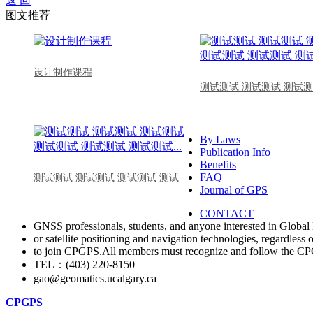
返 回
图文推荐
设计制作课程
测试测试 测试测试 测试测
By Laws
Publication Info
Benefits
FAQ
测试测试 测试测试 测试测试 测试
Journal of GPS
CONTACT
GNSS professionals, students, and anyone interested in Global 
or satellite positioning and navigation technologies, regardless 
to join CPGPS.All members must recognize and follow the 
TEL：(403) 220-8150
gao@geomatics.ucalgary.ca
CPGPS