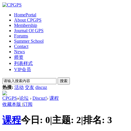
Home
Portal
About CPGPS
Membership
Journal Of GPS
Forums
Summer School
Contact
News
师资
列表样式
VIP会员
搜索
热搜:
活动
交友
discuz
CPGPS
»
论坛
›
Discuz!
›
课程
收藏本版
|
订阅
课程
今日:
0
|
主题:
2
|
排名:
3