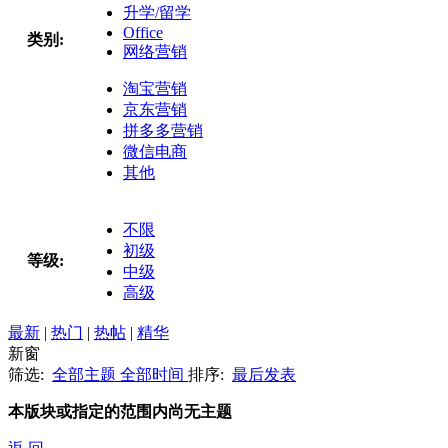
升学/留学
Office
类别:
网络营销
淘宝营销
京东营销
拼多多营销
微信电商
其他
不限
初级
等级:
中级
高级
最新
|
热门
|
热帖
|
精华
新窗
筛选:
全部主题
全部时间
排序:
最后发表
本版块或指定的范围内尚无主题