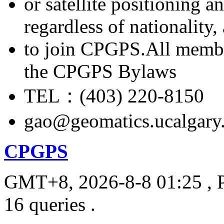
or satellite positioning 
regardless of nationality
to join CPGPS.All membe
the CPGPS Bylaws
TEL：(403) 220-8150
gao@geomatics.ucalgary
CPGPS
GMT+8, 2026-8-8 01:25
, 
16 queries .