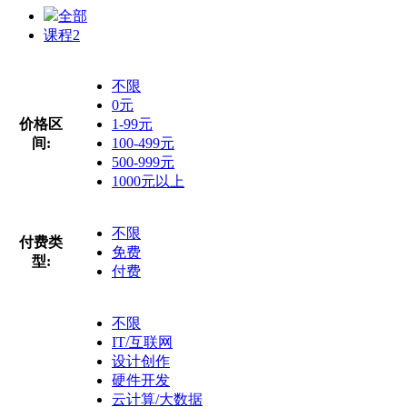
全部
课程
2
不限
0元
价格区
1-99元
间:
100-499元
500-999元
1000元以上
不限
付费类
免费
型:
付费
不限
IT/互联网
设计创作
硬件开发
云计算/大数据