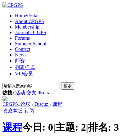
Home
Portal
About CPGPS
Membership
Journal Of GPS
Forums
Summer School
Contact
News
师资
列表样式
VIP会员
搜索
热搜:
活动
交友
discuz
CPGPS
»
论坛
›
Discuz!
›
课程
收藏本版
|
订阅
课程
今日:
0
|
主题:
2
|
排名:
3