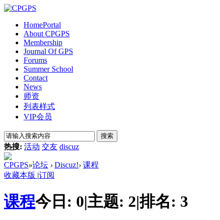
Home
Portal
About CPGPS
Membership
Journal Of GPS
Forums
Summer School
Contact
News
师资
列表样式
VIP会员
搜索
热搜:
活动
交友
discuz
CPGPS
»
论坛
›
Discuz!
›
课程
收藏本版
|
订阅
课程
今日:
0
|
主题:
2
|
排名:
3