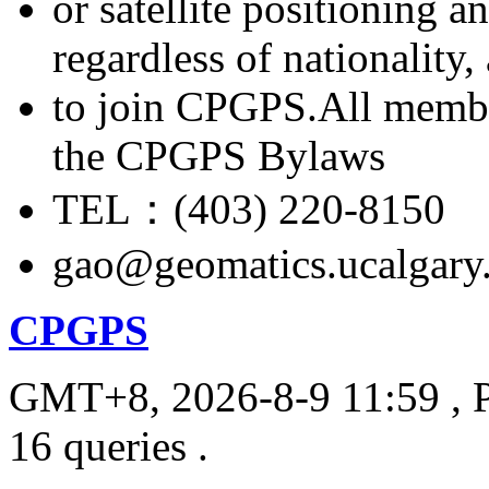
or satellite positioning 
regardless of nationality
to join CPGPS.All membe
the CPGPS Bylaws
TEL：(403) 220-8150
gao@geomatics.ucalgary
CPGPS
GMT+8, 2026-8-9 11:59
, 
16 queries .