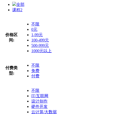
全部
课程
2
不限
0元
价格区
1-99元
间:
100-499元
500-999元
1000元以上
不限
付费类
免费
型:
付费
不限
IT/互联网
设计创作
硬件开发
云计算/大数据