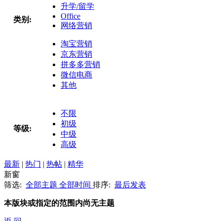
升学/留学
Office
类别:
网络营销
淘宝营销
京东营销
拼多多营销
微信电商
其他
不限
初级
等级:
中级
高级
最新
|
热门
|
热帖
|
精华
新窗
筛选:
全部主题
全部时间
排序:
最后发表
本版块或指定的范围内尚无主题