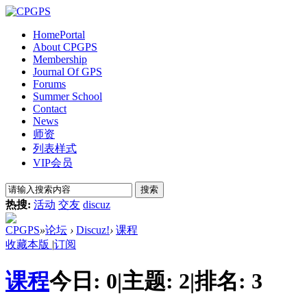
Home
Portal
About CPGPS
Membership
Journal Of GPS
Forums
Summer School
Contact
News
师资
列表样式
VIP会员
搜索
热搜:
活动
交友
discuz
CPGPS
»
论坛
›
Discuz!
›
课程
收藏本版
|
订阅
课程
今日:
0
|
主题:
2
|
排名:
3