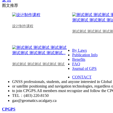
返 回
图文推荐
设计制作课程
测试测试 测试测试 测试测
By Laws
Publication Info
Benefits
FAQ
测试测试 测试测试 测试测试 测试
Journal of GPS
CONTACT
GNSS professionals, students, and anyone interested in Global 
or satellite positioning and navigation technologies, regardless 
to join CPGPS.All members must recognize and follow the 
TEL：(403) 220-8150
gao@geomatics.ucalgary.ca
CPGPS