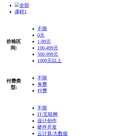
全部
课程
1
不限
0元
价格区
1-99元
间:
100-499元
500-999元
1000元以上
不限
付费类
免费
型:
付费
不限
IT/互联网
设计创作
硬件开发
云计算/大数据