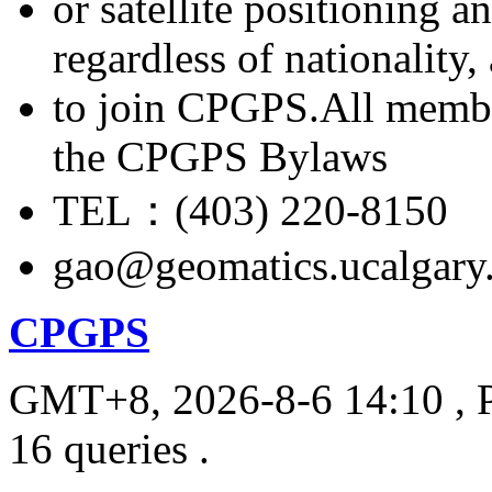
or satellite positioning 
regardless of nationality
to join CPGPS.All membe
the CPGPS Bylaws
TEL：(403) 220-8150
gao@geomatics.ucalgary
CPGPS
GMT+8, 2026-8-6 14:10
, 
16 queries .