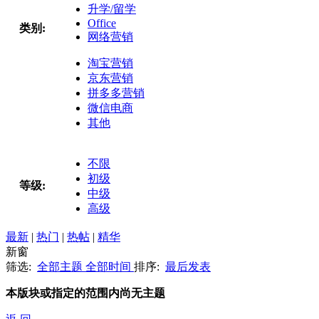
升学/留学
Office
类别:
网络营销
淘宝营销
京东营销
拼多多营销
微信电商
其他
不限
初级
等级:
中级
高级
最新
|
热门
|
热帖
|
精华
新窗
筛选:
全部主题
全部时间
排序:
最后发表
本版块或指定的范围内尚无主题