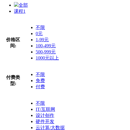
全部
课程
1
不限
0元
价格区
1-99元
间:
100-499元
500-999元
1000元以上
不限
付费类
免费
型:
付费
不限
IT/互联网
设计创作
硬件开发
云计算/大数据