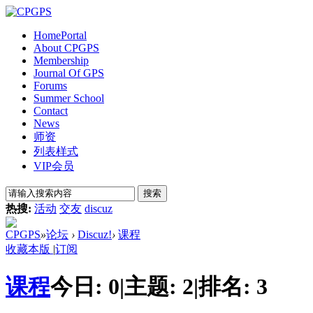
Home
Portal
About CPGPS
Membership
Journal Of GPS
Forums
Summer School
Contact
News
师资
列表样式
VIP会员
搜索
热搜:
活动
交友
discuz
CPGPS
»
论坛
›
Discuz!
›
课程
收藏本版
|
订阅
课程
今日:
0
|
主题:
2
|
排名:
3