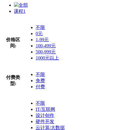
全部
课程
1
不限
0元
价格区
1-99元
间:
100-499元
500-999元
1000元以上
不限
付费类
免费
型:
付费
不限
IT/互联网
设计创作
硬件开发
云计算/大数据