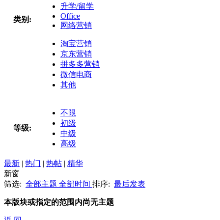
升学/留学
Office
类别:
网络营销
淘宝营销
京东营销
拼多多营销
微信电商
其他
不限
初级
等级:
中级
高级
最新
|
热门
|
热帖
|
精华
新窗
筛选:
全部主题
全部时间
排序:
最后发表
本版块或指定的范围内尚无主题