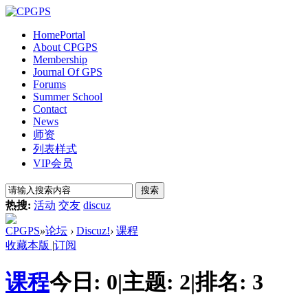
Home
Portal
About CPGPS
Membership
Journal Of GPS
Forums
Summer School
Contact
News
师资
列表样式
VIP会员
搜索
热搜:
活动
交友
discuz
CPGPS
»
论坛
›
Discuz!
›
课程
收藏本版
|
订阅
课程
今日:
0
|
主题:
2
|
排名:
3