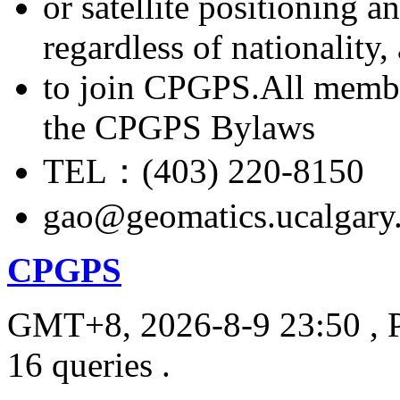
or satellite positioning 
regardless of nationality
to join CPGPS.All membe
the CPGPS Bylaws
TEL：(403) 220-8150
gao@geomatics.ucalgary
CPGPS
GMT+8, 2026-8-9 23:50
, 
16 queries .