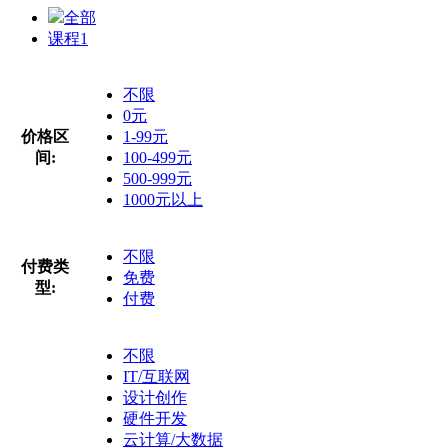
全部
课程
1
不限
0元
价格区
1-99元
间:
100-499元
500-999元
1000元以上
不限
付费类
免费
型:
付费
不限
IT/互联网
设计创作
硬件开发
云计算/大数据