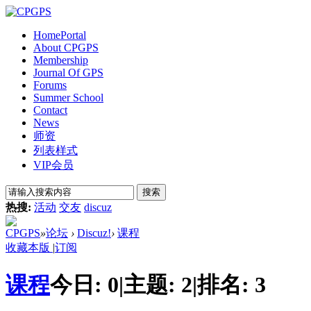
Home
Portal
About CPGPS
Membership
Journal Of GPS
Forums
Summer School
Contact
News
师资
列表样式
VIP会员
搜索
热搜:
活动
交友
discuz
CPGPS
»
论坛
›
Discuz!
›
课程
收藏本版
|
订阅
课程
今日:
0
|
主题:
2
|
排名:
3