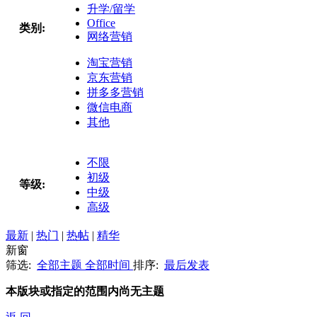
升学/留学
Office
类别:
网络营销
淘宝营销
京东营销
拼多多营销
微信电商
其他
不限
初级
等级:
中级
高级
最新
|
热门
|
热帖
|
精华
新窗
筛选:
全部主题
全部时间
排序:
最后发表
本版块或指定的范围内尚无主题