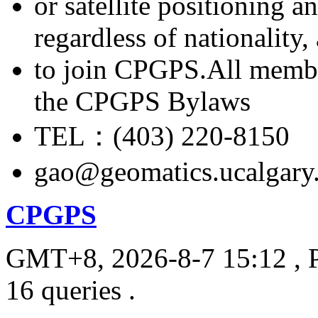
or satellite positioning 
regardless of nationality
to join CPGPS.All membe
the CPGPS Bylaws
TEL：(403) 220-8150
gao@geomatics.ucalgary
CPGPS
GMT+8, 2026-8-7 15:12
, 
16 queries .