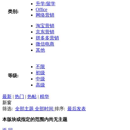
升学/留学
Office
类别:
网络营销
淘宝营销
京东营销
拼多多营销
微信电商
其他
不限
初级
等级:
中级
高级
最新
|
热门
|
热帖
|
精华
新窗
筛选:
全部主题
全部时间
排序:
最后发表
本版块或指定的范围内尚无主题