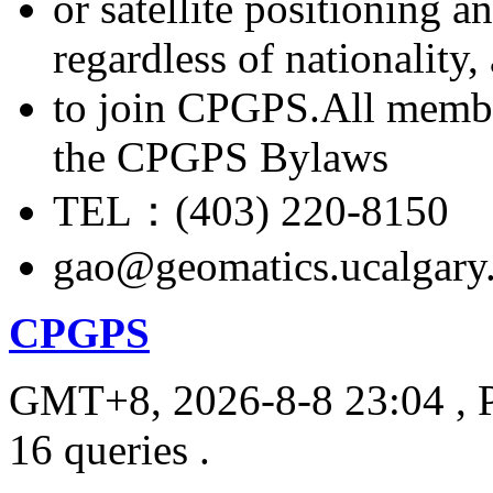
or satellite positioning 
regardless of nationality
to join CPGPS.All membe
the CPGPS Bylaws
TEL：(403) 220-8150
gao@geomatics.ucalgary
CPGPS
GMT+8, 2026-8-8 23:04
, 
16 queries .