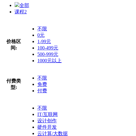
全部
课程
2
不限
0元
价格区
1-99元
间:
100-499元
500-999元
1000元以上
不限
付费类
免费
型:
付费
不限
IT/互联网
设计创作
硬件开发
云计算/大数据