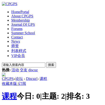
Home
Portal
About CPGPS
Membership
Journal Of GPS
Forums
Summer School
Contact
News
师资
列表样式
VIP会员
搜索
热搜:
活动
交友
discuz
CPGPS
»
论坛
›
Discuz!
›
课程
收藏本版
|
订阅
课程
今日:
0
|
主题:
2
|
排名:
3