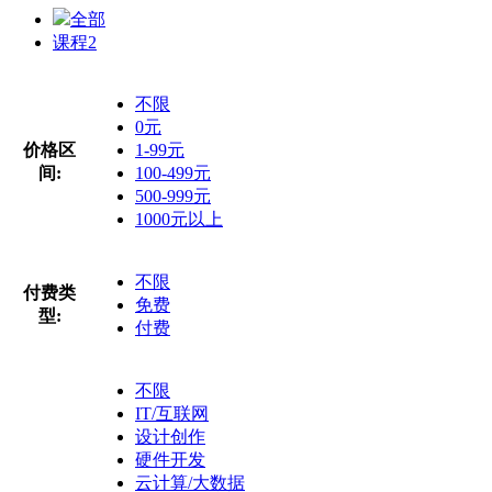
全部
课程
2
不限
0元
价格区
1-99元
间:
100-499元
500-999元
1000元以上
不限
付费类
免费
型:
付费
不限
IT/互联网
设计创作
硬件开发
云计算/大数据