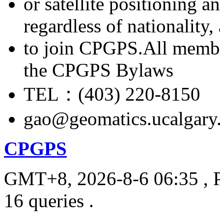
or satellite positioning 
regardless of nationality
to join CPGPS.All membe
the CPGPS Bylaws
TEL：(403) 220-8150
gao@geomatics.ucalgary
CPGPS
GMT+8, 2026-8-6 06:35
, 
16 queries .