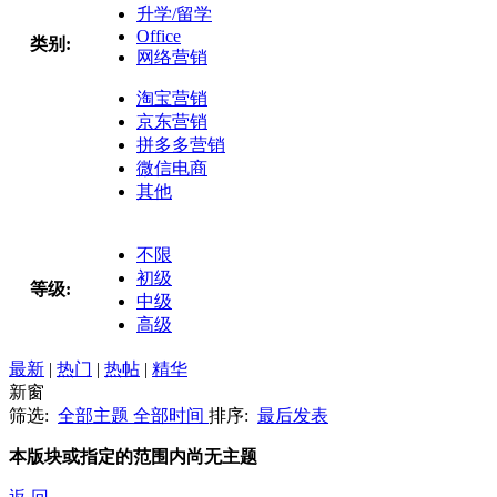
升学/留学
Office
类别:
网络营销
淘宝营销
京东营销
拼多多营销
微信电商
其他
不限
初级
等级:
中级
高级
最新
|
热门
|
热帖
|
精华
新窗
筛选:
全部主题
全部时间
排序:
最后发表
本版块或指定的范围内尚无主题