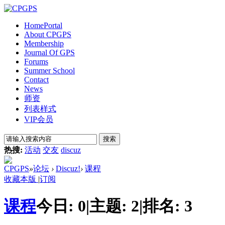
Home
Portal
About CPGPS
Membership
Journal Of GPS
Forums
Summer School
Contact
News
师资
列表样式
VIP会员
搜索
热搜:
活动
交友
discuz
CPGPS
»
论坛
›
Discuz!
›
课程
收藏本版
|
订阅
课程
今日:
0
|
主题:
2
|
排名:
3