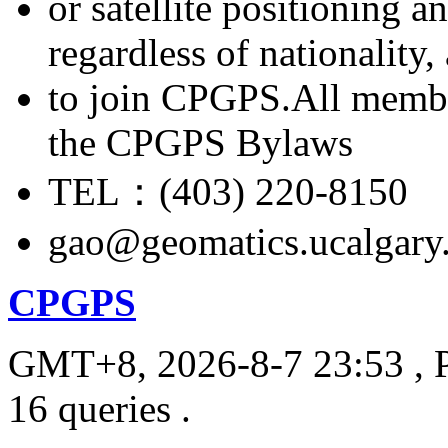
or satellite positioning 
regardless of nationality
to join CPGPS.All membe
the CPGPS Bylaws
TEL：(403) 220-8150
gao@geomatics.ucalgary
CPGPS
GMT+8, 2026-8-7 23:53
, 
16 queries .