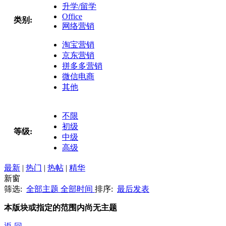
升学/留学
Office
类别:
网络营销
淘宝营销
京东营销
拼多多营销
微信电商
其他
不限
初级
等级:
中级
高级
最新
|
热门
|
热帖
|
精华
新窗
筛选:
全部主题
全部时间
排序:
最后发表
本版块或指定的范围内尚无主题