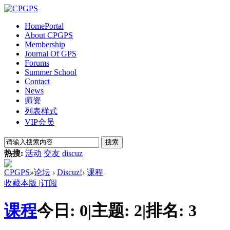
Home
Portal
About CPGPS
Membership
Journal Of GPS
Forums
Summer School
Contact
News
师资
列表样式
VIP会员
搜索
热搜:
活动
交友
discuz
CPGPS
»
论坛
›
Discuz!
›
课程
收藏本版
|
订阅
课程
今日:
0
|
主题:
2
|
排名:
3