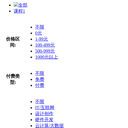
全部
课程
1
不限
0元
价格区
1-99元
间:
100-499元
500-999元
1000元以上
不限
付费类
免费
型:
付费
不限
IT/互联网
设计创作
硬件开发
云计算/大数据