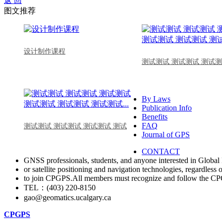
返 回
图文推荐
设计制作课程
测试测试 测试测试 测试测
By Laws
Publication Info
Benefits
FAQ
测试测试 测试测试 测试测试 测试
Journal of GPS
CONTACT
GNSS professionals, students, and anyone interested in Global 
or satellite positioning and navigation technologies, regardless 
to join CPGPS.All members must recognize and follow the 
TEL：(403) 220-8150
gao@geomatics.ucalgary.ca
CPGPS