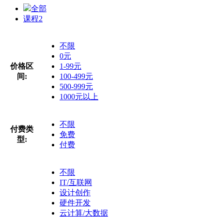
全部
课程
2
不限
0元
价格区
1-99元
间:
100-499元
500-999元
1000元以上
不限
付费类
免费
型:
付费
不限
IT/互联网
设计创作
硬件开发
云计算/大数据