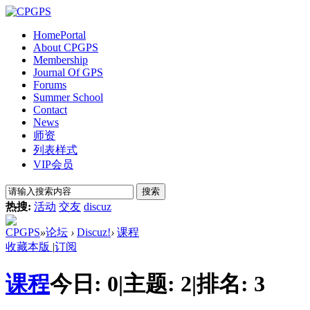
Home
Portal
About CPGPS
Membership
Journal Of GPS
Forums
Summer School
Contact
News
师资
列表样式
VIP会员
搜索
热搜:
活动
交友
discuz
CPGPS
»
论坛
›
Discuz!
›
课程
收藏本版
|
订阅
课程
今日:
0
|
主题:
2
|
排名:
3