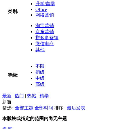
升学/留学
Office
类别:
网络营销
淘宝营销
京东营销
拼多多营销
微信电商
其他
不限
初级
等级:
中级
高级
最新
|
热门
|
热帖
|
精华
新窗
筛选:
全部主题
全部时间
排序:
最后发表
本版块或指定的范围内尚无主题