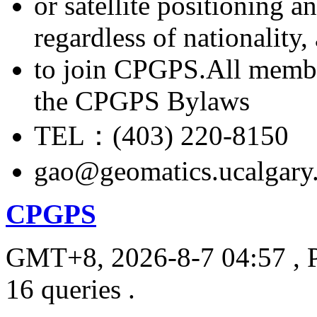
or satellite positioning 
regardless of nationality
to join CPGPS.All membe
the CPGPS Bylaws
TEL：(403) 220-8150
gao@geomatics.ucalgary
CPGPS
GMT+8, 2026-8-7 04:57
, 
16 queries .