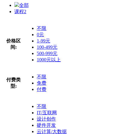
全部
课程
2
不限
0元
价格区
1-99元
间:
100-499元
500-999元
1000元以上
不限
付费类
免费
型:
付费
不限
IT/互联网
设计创作
硬件开发
云计算/大数据