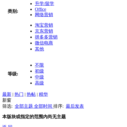
升学/留学
Office
类别:
网络营销
淘宝营销
京东营销
拼多多营销
微信电商
其他
不限
初级
等级:
中级
高级
最新
|
热门
|
热帖
|
精华
新窗
筛选:
全部主题
全部时间
排序:
最后发表
本版块或指定的范围内尚无主题