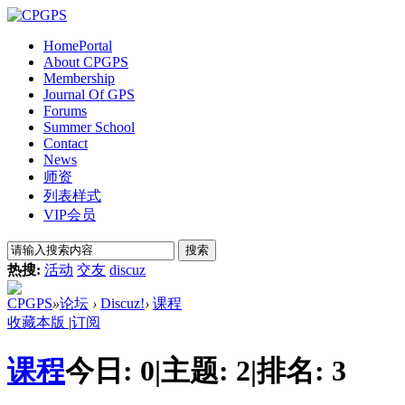
Home
Portal
About CPGPS
Membership
Journal Of GPS
Forums
Summer School
Contact
News
师资
列表样式
VIP会员
搜索
热搜:
活动
交友
discuz
CPGPS
»
论坛
›
Discuz!
›
课程
收藏本版
|
订阅
课程
今日:
0
|
主题:
2
|
排名:
3