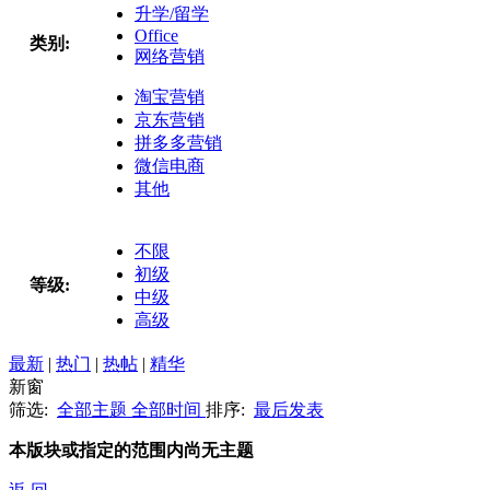
升学/留学
Office
类别:
网络营销
淘宝营销
京东营销
拼多多营销
微信电商
其他
不限
初级
等级:
中级
高级
最新
|
热门
|
热帖
|
精华
新窗
筛选:
全部主题
全部时间
排序:
最后发表
本版块或指定的范围内尚无主题