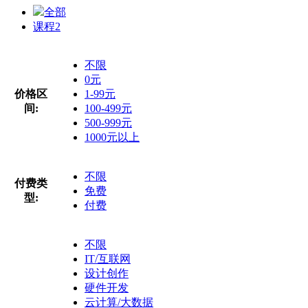
全部
课程
2
不限
0元
价格区
1-99元
间:
100-499元
500-999元
1000元以上
不限
付费类
免费
型:
付费
不限
IT/互联网
设计创作
硬件开发
云计算/大数据