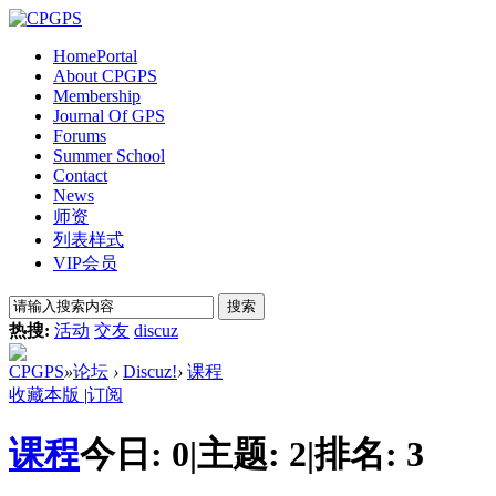
Home
Portal
About CPGPS
Membership
Journal Of GPS
Forums
Summer School
Contact
News
师资
列表样式
VIP会员
搜索
热搜:
活动
交友
discuz
CPGPS
»
论坛
›
Discuz!
›
课程
收藏本版
|
订阅
课程
今日:
0
|
主题:
2
|
排名:
3