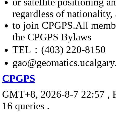
or satellite positioning 
regardless of nationality
to join CPGPS.All membe
the CPGPS Bylaws
TEL：(403) 220-8150
gao@geomatics.ucalgary
CPGPS
GMT+8, 2026-8-7 22:57
, 
16 queries .