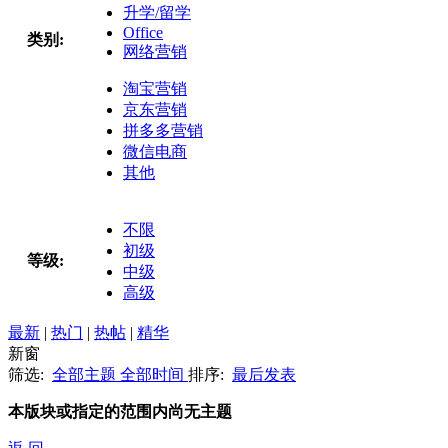
升学/留学
Office
类别:
网络营销
淘宝营销
京东营销
拼多多营销
微信电商
其他
不限
初级
等级:
中级
高级
最新
|
热门
|
热帖
|
精华
新窗
筛选:
全部主题
全部时间
排序:
最后发表
本版块或指定的范围内尚无主题