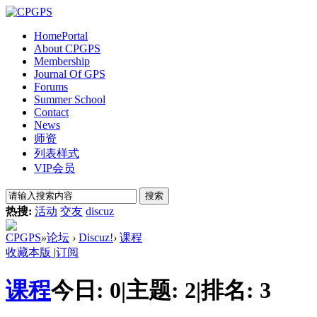
Home
Portal
About CPGPS
Membership
Journal Of GPS
Forums
Summer School
Contact
News
师资
列表样式
VIP会员
搜索
热搜:
活动
交友
discuz
CPGPS
»
论坛
›
Discuz!
›
课程
收藏本版
|
订阅
课程
今日:
0
|
主题:
2
|
排名:
3