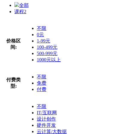
全部
课程
2
不限
0元
价格区
1-99元
间:
100-499元
500-999元
1000元以上
不限
付费类
免费
型:
付费
不限
IT/互联网
设计创作
硬件开发
云计算/大数据