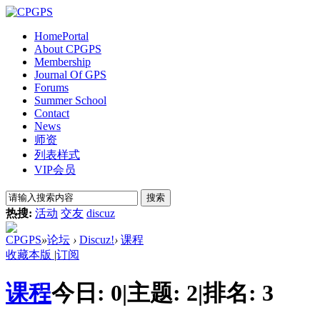
Home
Portal
About CPGPS
Membership
Journal Of GPS
Forums
Summer School
Contact
News
师资
列表样式
VIP会员
搜索
热搜:
活动
交友
discuz
CPGPS
»
论坛
›
Discuz!
›
课程
收藏本版
|
订阅
课程
今日:
0
|
主题:
2
|
排名:
3