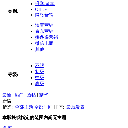
升学/留学
Office
类别:
网络营销
淘宝营销
京东营销
拼多多营销
微信电商
其他
不限
初级
等级:
中级
高级
最新
|
热门
|
热帖
|
精华
新窗
筛选:
全部主题
全部时间
排序:
最后发表
本版块或指定的范围内尚无主题