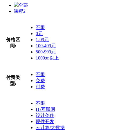
全部
课程
2
不限
0元
价格区
1-99元
间:
100-499元
500-999元
1000元以上
不限
付费类
免费
型:
付费
不限
IT/互联网
设计创作
硬件开发
云计算/大数据