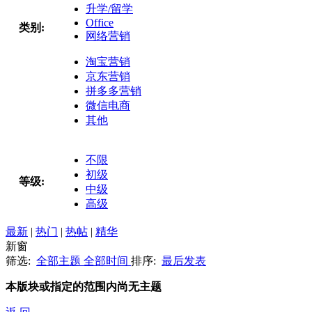
升学/留学
Office
类别:
网络营销
淘宝营销
京东营销
拼多多营销
微信电商
其他
不限
初级
等级:
中级
高级
最新
|
热门
|
热帖
|
精华
新窗
筛选:
全部主题
全部时间
排序:
最后发表
本版块或指定的范围内尚无主题