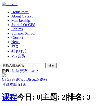
Home
Portal
About CPGPS
Membership
Journal Of GPS
Forums
Summer School
Contact
News
师资
列表样式
VIP会员
搜索
热搜:
活动
交友
discuz
CPGPS
»
论坛
›
Discuz!
›
课程
收藏本版
|
订阅
课程
今日:
0
|
主题:
2
|
排名:
3