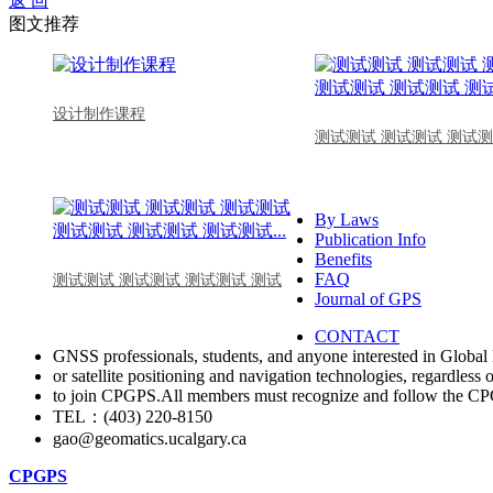
返 回
图文推荐
设计制作课程
测试测试 测试测试 测试测
By Laws
Publication Info
Benefits
FAQ
测试测试 测试测试 测试测试 测试
Journal of GPS
CONTACT
GNSS professionals, students, and anyone interested in Global 
or satellite positioning and navigation technologies, regardless 
to join CPGPS.All members must recognize and follow the 
TEL：(403) 220-8150
gao@geomatics.ucalgary.ca
CPGPS