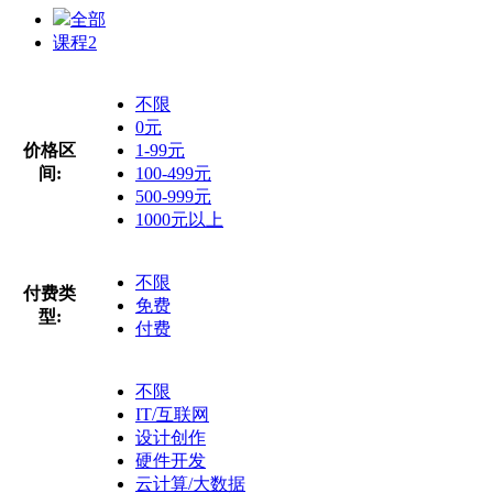
全部
课程
2
不限
0元
价格区
1-99元
间:
100-499元
500-999元
1000元以上
不限
付费类
免费
型:
付费
不限
IT/互联网
设计创作
硬件开发
云计算/大数据