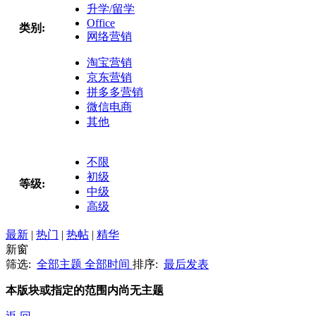
升学/留学
Office
类别:
网络营销
淘宝营销
京东营销
拼多多营销
微信电商
其他
不限
初级
等级:
中级
高级
最新
|
热门
|
热帖
|
精华
新窗
筛选:
全部主题
全部时间
排序:
最后发表
本版块或指定的范围内尚无主题