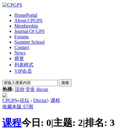
Home
Portal
About CPGPS
Membership
Journal Of GPS
Forums
Summer School
Contact
News
师资
列表样式
VIP会员
搜索
热搜:
活动
交友
discuz
CPGPS
»
论坛
›
Discuz!
›
课程
收藏本版
|
订阅
课程
今日:
0
|
主题:
2
|
排名:
3