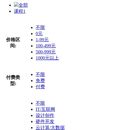
全部
课程
1
不限
0元
价格区
1-99元
间:
100-499元
500-999元
1000元以上
不限
付费类
免费
型:
付费
不限
IT/互联网
设计创作
硬件开发
云计算/大数据