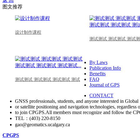
返 回
图文推荐
设计制作课程
测试测试 测试测试 测试测
By Laws
Publication Info
Benefits
FAQ
测试测试 测试测试 测试测试 测试
Journal of GPS
CONTACT
GNSS professionals, students, and anyone interested in Global 
or satellite positioning and navigation technologies, regardless 
to join CPGPS.All members must recognize and follow the 
TEL：(403) 220-8150
gao@geomatics.ucalgary.ca
CPGPS