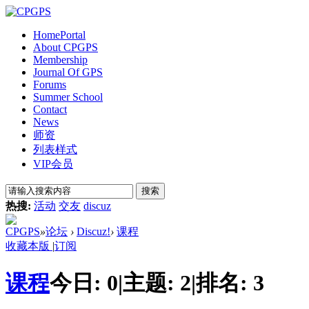
Home
Portal
About CPGPS
Membership
Journal Of GPS
Forums
Summer School
Contact
News
师资
列表样式
VIP会员
搜索
热搜:
活动
交友
discuz
CPGPS
»
论坛
›
Discuz!
›
课程
收藏本版
|
订阅
课程
今日:
0
|
主题:
2
|
排名:
3