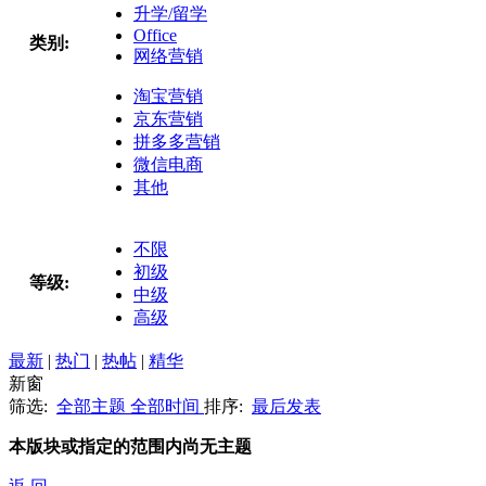
升学/留学
Office
类别:
网络营销
淘宝营销
京东营销
拼多多营销
微信电商
其他
不限
初级
等级:
中级
高级
最新
|
热门
|
热帖
|
精华
新窗
筛选:
全部主题
全部时间
排序:
最后发表
本版块或指定的范围内尚无主题