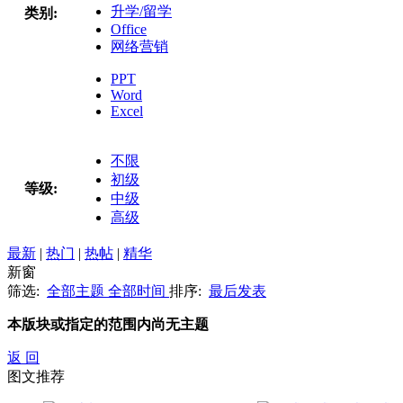
升学/留学
类别:
Office
网络营销
PPT
Word
Excel
不限
初级
等级:
中级
高级
最新
|
热门
|
热帖
|
精华
新窗
筛选:
全部主题
全部时间
排序:
最后发表
本版块或指定的范围内尚无主题
返 回
图文推荐