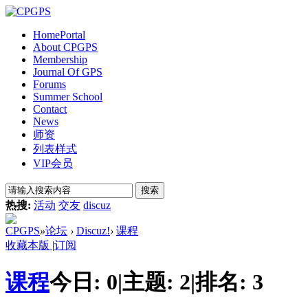
Home
Portal
About CPGPS
Membership
Journal Of GPS
Forums
Summer School
Contact
News
师资
列表样式
VIP会员
搜索
热搜:
活动
交友
discuz
CPGPS
»
论坛
›
Discuz!
›
课程
收藏本版
|
订阅
课程
今日:
0
|
主题:
2
|
排名:
3