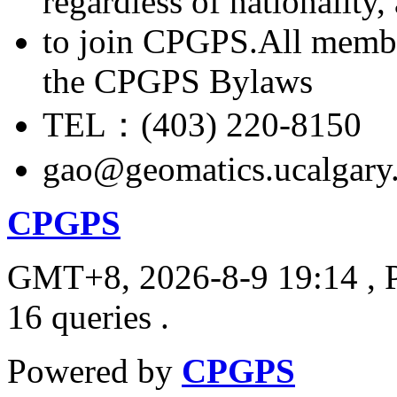
regardless of nationality
to join CPGPS.All membe
the CPGPS Bylaws
TEL：(403) 220-8150
gao@geomatics.ucalgary
CPGPS
GMT+8, 2026-8-9 19:14
, 
16 queries .
Powered by
CPGPS