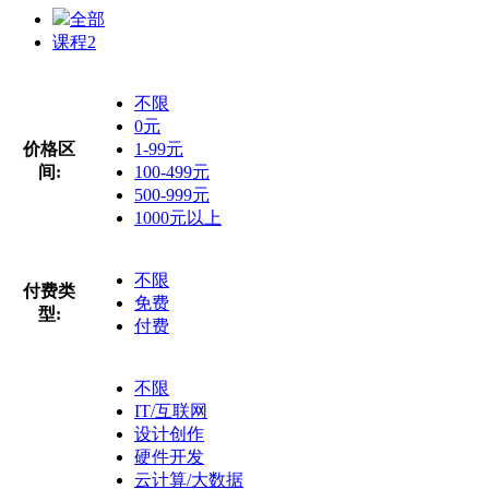
全部
课程
2
不限
0元
价格区
1-99元
间:
100-499元
500-999元
1000元以上
不限
付费类
免费
型:
付费
不限
IT/互联网
设计创作
硬件开发
云计算/大数据