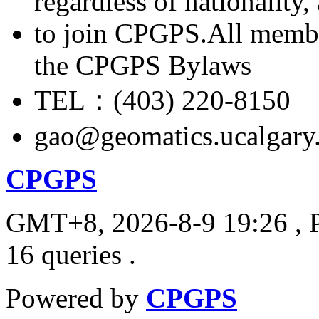
regardless of nationality
to join CPGPS.All membe
the CPGPS Bylaws
TEL：(403) 220-8150
gao@geomatics.ucalgary
CPGPS
GMT+8, 2026-8-9 19:26
, 
16 queries .
Powered by
CPGPS