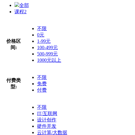
全部
课程
2
不限
0元
价格区
1-99元
间:
100-499元
500-999元
1000元以上
不限
付费类
免费
型:
付费
不限
IT/互联网
设计创作
硬件开发
云计算/大数据