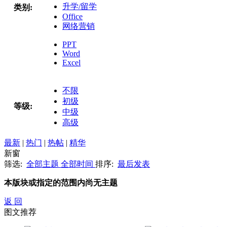
升学/留学
类别:
Office
网络营销
PPT
Word
Excel
不限
初级
等级:
中级
高级
最新
|
热门
|
热帖
|
精华
新窗
筛选:
全部主题
全部时间
排序:
最后发表
本版块或指定的范围内尚无主题
返 回
图文推荐