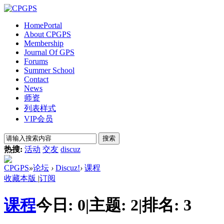
Home
Portal
About CPGPS
Membership
Journal Of GPS
Forums
Summer School
Contact
News
师资
列表样式
VIP会员
搜索
热搜:
活动
交友
discuz
CPGPS
»
论坛
›
Discuz!
›
课程
收藏本版
|
订阅
课程
今日:
0
|
主题:
2
|
排名:
3