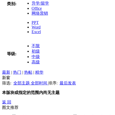
升学/留学
类别:
Office
网络营销
PPT
Word
Excel
不限
初级
等级:
中级
高级
最新
|
热门
|
热帖
|
精华
新窗
筛选:
全部主题
全部时间
排序:
最后发表
本版块或指定的范围内尚无主题
返 回
图文推荐