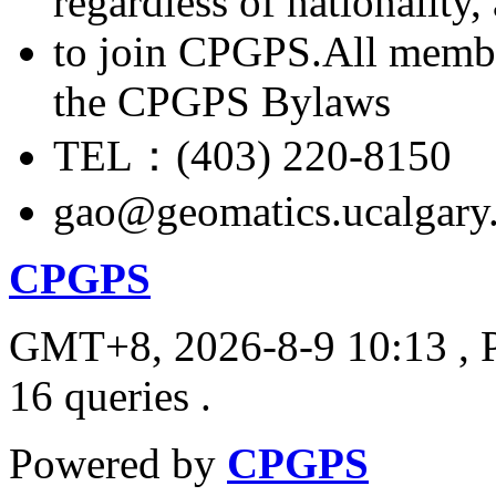
regardless of nationality
to join CPGPS.All membe
the CPGPS Bylaws
TEL：(403) 220-8150
gao@geomatics.ucalgary
CPGPS
GMT+8, 2026-8-9 10:13
, 
16 queries .
Powered by
CPGPS