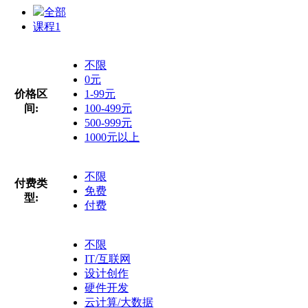
全部
课程
1
不限
0元
价格区
1-99元
间:
100-499元
500-999元
1000元以上
不限
付费类
免费
型:
付费
不限
IT/互联网
设计创作
硬件开发
云计算/大数据