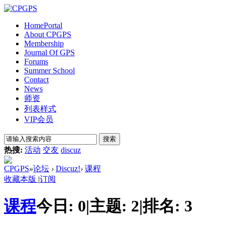
Home
Portal
About CPGPS
Membership
Journal Of GPS
Forums
Summer School
Contact
News
师资
列表样式
VIP会员
搜索
热搜:
活动
交友
discuz
CPGPS
»
论坛
›
Discuz!
›
课程
收藏本版
|
订阅
课程
今日:
0
|
主题:
2
|
排名:
3