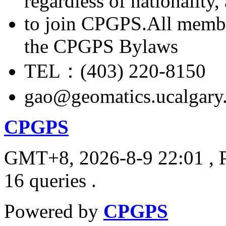
regardless of nationality
to join CPGPS.All membe
the CPGPS Bylaws
TEL：(403) 220-8150
gao@geomatics.ucalgary
CPGPS
GMT+8, 2026-8-9 22:01
, 
16 queries .
Powered by
CPGPS