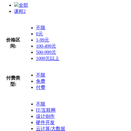
全部
课程
2
不限
0元
价格区
1-99元
间:
100-499元
500-999元
1000元以上
不限
付费类
免费
型:
付费
不限
IT/互联网
设计创作
硬件开发
云计算/大数据