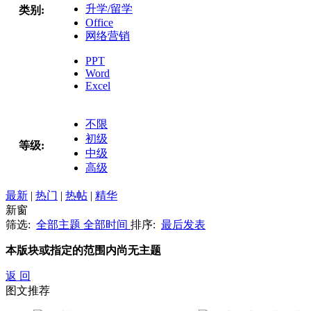
升学/留学
类别:
Office
网络营销
PPT
Word
Excel
不限
初级
等级:
中级
高级
最新
|
热门
|
热帖
|
精华
新窗
筛选:
全部主题
全部时间
排序:
最后发表
本版块或指定的范围内尚无主题
返 回
图文推荐