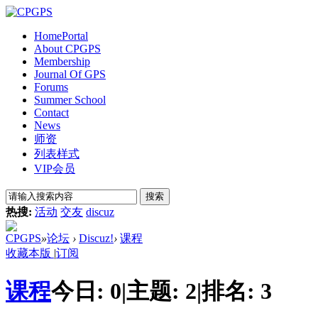
Home
Portal
About CPGPS
Membership
Journal Of GPS
Forums
Summer School
Contact
News
师资
列表样式
VIP会员
搜索
热搜:
活动
交友
discuz
CPGPS
»
论坛
›
Discuz!
›
课程
收藏本版
|
订阅
课程
今日:
0
|
主题:
2
|
排名:
3