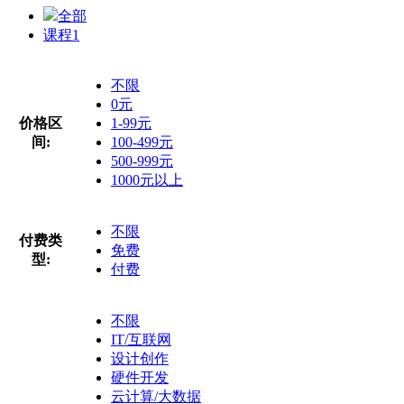
全部
课程
1
不限
0元
价格区
1-99元
间:
100-499元
500-999元
1000元以上
不限
付费类
免费
型:
付费
不限
IT/互联网
设计创作
硬件开发
云计算/大数据