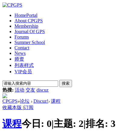
Home
Portal
About CPGPS
Membership
Journal Of GPS
Forums
Summer School
Contact
News
师资
列表样式
VIP会员
搜索
热搜:
活动
交友
discuz
CPGPS
»
论坛
›
Discuz!
›
课程
收藏本版
|
订阅
课程
今日:
0
|
主题:
2
|
排名:
3