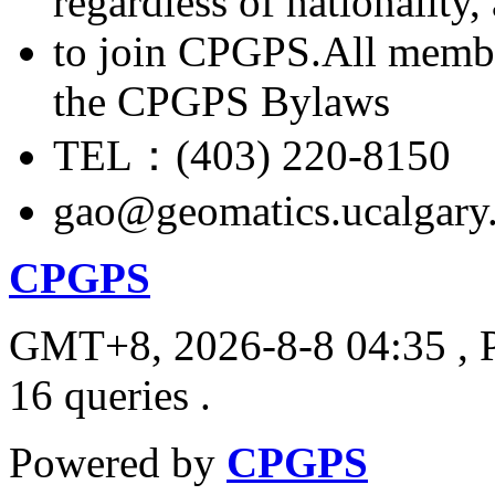
regardless of nationality
to join CPGPS.All membe
the CPGPS Bylaws
TEL：(403) 220-8150
gao@geomatics.ucalgary
CPGPS
GMT+8, 2026-8-8 04:35
, 
16 queries .
Powered by
CPGPS