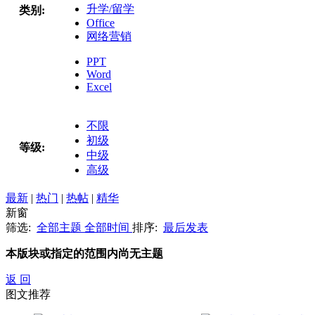
升学/留学
类别:
Office
网络营销
PPT
Word
Excel
不限
初级
等级:
中级
高级
最新
|
热门
|
热帖
|
精华
新窗
筛选:
全部主题
全部时间
排序:
最后发表
本版块或指定的范围内尚无主题
返 回
图文推荐