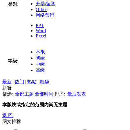
升学/留学
类别:
Office
网络营销
PPT
Word
Excel
不限
初级
等级:
中级
高级
最新
|
热门
|
热帖
|
精华
新窗
筛选:
全部主题
全部时间
排序:
最后发表
本版块或指定的范围内尚无主题
返 回
图文推荐