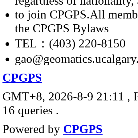
regardless of nationality
to join CPGPS.All membe
the CPGPS Bylaws
TEL：(403) 220-8150
gao@geomatics.ucalgary
CPGPS
GMT+8, 2026-8-9 21:11
, 
16 queries .
Powered by
CPGPS