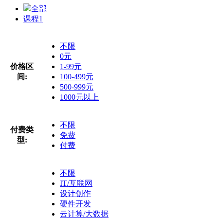
全部
课程
1
不限
0元
价格区
1-99元
间:
100-499元
500-999元
1000元以上
不限
付费类
免费
型:
付费
不限
IT/互联网
设计创作
硬件开发
云计算/大数据