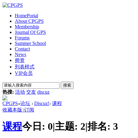
Home
Portal
About CPGPS
Membership
Journal Of GPS
Forums
Summer School
Contact
News
师资
列表样式
VIP会员
搜索
热搜:
活动
交友
discuz
CPGPS
»
论坛
›
Discuz!
›
课程
收藏本版
|
订阅
课程
今日:
0
|
主题:
2
|
排名:
3