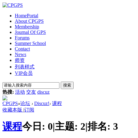
Home
Portal
About CPGPS
Membership
Journal Of GPS
Forums
Summer School
Contact
News
师资
列表样式
VIP会员
搜索
热搜:
活动
交友
discuz
CPGPS
»
论坛
›
Discuz!
›
课程
收藏本版
|
订阅
课程
今日:
0
|
主题:
2
|
排名:
3