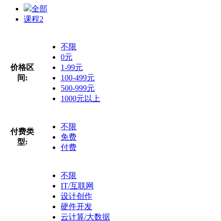
全部
课程
2
不限
0元
价格区
1-99元
间:
100-499元
500-999元
1000元以上
不限
付费类
免费
型:
付费
不限
IT/互联网
设计创作
硬件开发
云计算/大数据