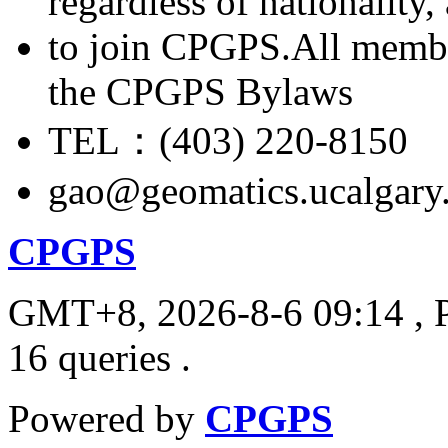
regardless of nationality
to join CPGPS.All membe
the CPGPS Bylaws
TEL：(403) 220-8150
gao@geomatics.ucalgary
CPGPS
GMT+8, 2026-8-6 09:14
, 
16 queries .
Powered by
CPGPS