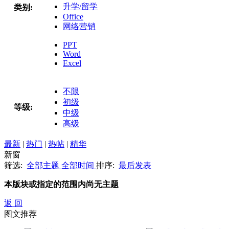
升学/留学
类别:
Office
网络营销
PPT
Word
Excel
不限
初级
等级:
中级
高级
最新
|
热门
|
热帖
|
精华
新窗
筛选:
全部主题
全部时间
排序:
最后发表
本版块或指定的范围内尚无主题
返 回
图文推荐