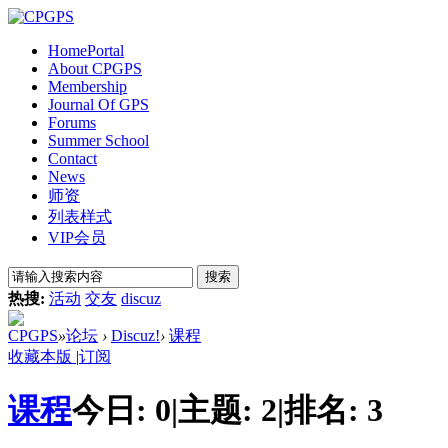
Home
Portal
About CPGPS
Membership
Journal Of GPS
Forums
Summer School
Contact
News
师资
列表样式
VIP会员
搜索
热搜:
活动
交友
discuz
CPGPS
»
论坛
›
Discuz!
›
课程
收藏本版
|
订阅
课程
今日:
0
|
主题:
2
|
排名:
3