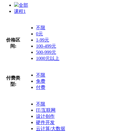
全部
课程
1
不限
0元
价格区
1-99元
间:
100-499元
500-999元
1000元以上
不限
付费类
免费
型:
付费
不限
IT/互联网
设计创作
硬件开发
云计算/大数据