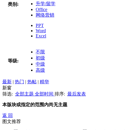
升学/留学
类别:
Office
网络营销
PPT
Word
Excel
不限
初级
等级:
中级
高级
最新
|
热门
|
热帖
|
精华
新窗
筛选:
全部主题
全部时间
排序:
最后发表
本版块或指定的范围内尚无主题
返 回
图文推荐