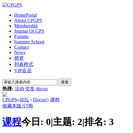
Home
Portal
About CPGPS
Membership
Journal Of GPS
Forums
Summer School
Contact
News
师资
列表样式
VIP会员
搜索
热搜:
活动
交友
discuz
CPGPS
»
论坛
›
Discuz!
›
课程
收藏本版
|
订阅
课程
今日:
0
|
主题:
2
|
排名:
3