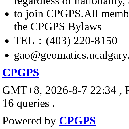
regardless of nationality
to join CPGPS.All membe
the CPGPS Bylaws
TEL：(403) 220-8150
gao@geomatics.ucalgary
CPGPS
GMT+8, 2026-8-7 22:34
, 
16 queries .
Powered by
CPGPS