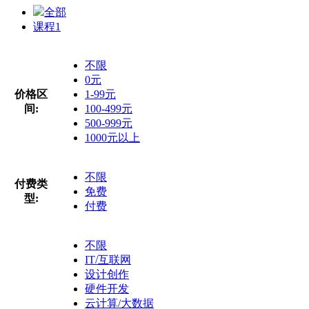
全部
课程
1
不限
0元
价格区
1-99元
间:
100-499元
500-999元
1000元以上
不限
付费类
免费
型:
付费
不限
IT/互联网
设计创作
硬件开发
云计算/大数据