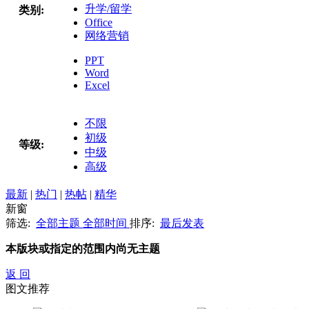
升学/留学
类别:
Office
网络营销
PPT
Word
Excel
不限
初级
等级:
中级
高级
最新
|
热门
|
热帖
|
精华
新窗
筛选:
全部主题
全部时间
排序:
最后发表
本版块或指定的范围内尚无主题
返 回
图文推荐