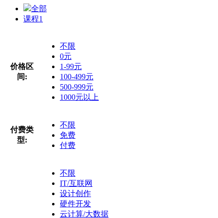
全部
课程
1
不限
0元
价格区
1-99元
间:
100-499元
500-999元
1000元以上
不限
付费类
免费
型:
付费
不限
IT/互联网
设计创作
硬件开发
云计算/大数据