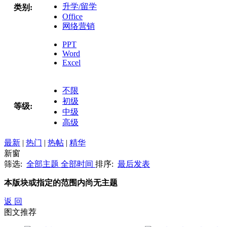
升学/留学
类别:
Office
网络营销
PPT
Word
Excel
不限
初级
等级:
中级
高级
最新
|
热门
|
热帖
|
精华
新窗
筛选:
全部主题
全部时间
排序:
最后发表
本版块或指定的范围内尚无主题
返 回
图文推荐