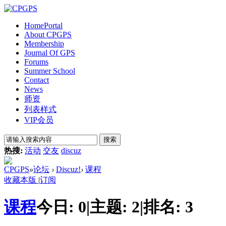
Home
Portal
About CPGPS
Membership
Journal Of GPS
Forums
Summer School
Contact
News
师资
列表样式
VIP会员
搜索
热搜:
活动
交友
discuz
CPGPS
»
论坛
›
Discuz!
›
课程
收藏本版
|
订阅
课程
今日:
0
|
主题:
2
|
排名:
3