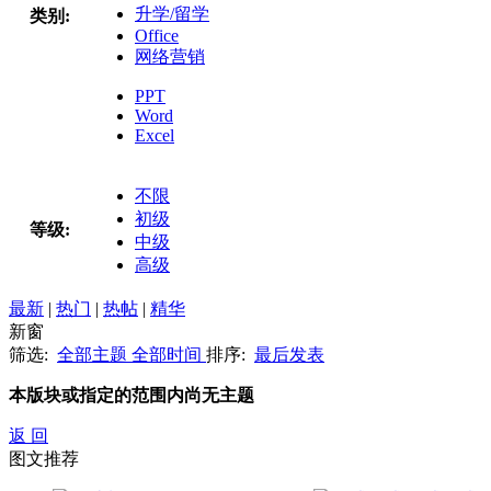
升学/留学
类别:
Office
网络营销
PPT
Word
Excel
不限
初级
等级:
中级
高级
最新
|
热门
|
热帖
|
精华
新窗
筛选:
全部主题
全部时间
排序:
最后发表
本版块或指定的范围内尚无主题
返 回
图文推荐