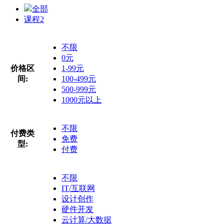
全部
课程
2
不限
0元
价格区
1-99元
间:
100-499元
500-999元
1000元以上
不限
付费类
免费
型:
付费
不限
IT/互联网
设计创作
硬件开发
云计算/大数据