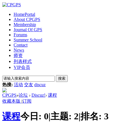
Home
Portal
About CPGPS
Membership
Journal Of GPS
Forums
Summer School
Contact
News
师资
列表样式
VIP会员
搜索
热搜:
活动
交友
discuz
CPGPS
»
论坛
›
Discuz!
›
课程
收藏本版
|
订阅
课程
今日:
0
|
主题:
2
|
排名:
3