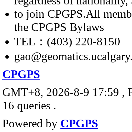
regardless of nationality
to join CPGPS.All membe
the CPGPS Bylaws
TEL：(403) 220-8150
gao@geomatics.ucalgary
CPGPS
GMT+8, 2026-8-9 17:59
, 
16 queries .
Powered by
CPGPS