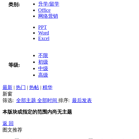
升学/留学
类别:
Office
网络营销
PPT
Word
Excel
不限
初级
等级:
中级
高级
最新
|
热门
|
热帖
|
精华
新窗
筛选:
全部主题
全部时间
排序:
最后发表
本版块或指定的范围内尚无主题
返 回
图文推荐