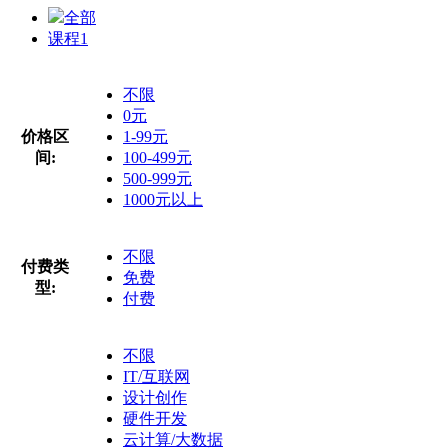
全部
课程
1
不限
0元
价格区
1-99元
间:
100-499元
500-999元
1000元以上
不限
付费类
免费
型:
付费
不限
IT/互联网
设计创作
硬件开发
云计算/大数据