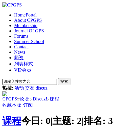
Home
Portal
About CPGPS
Membership
Journal Of GPS
Forums
Summer School
Contact
News
师资
列表样式
VIP会员
搜索
热搜:
活动
交友
discuz
CPGPS
»
论坛
›
Discuz!
›
课程
收藏本版
|
订阅
课程
今日:
0
|
主题:
2
|
排名:
3