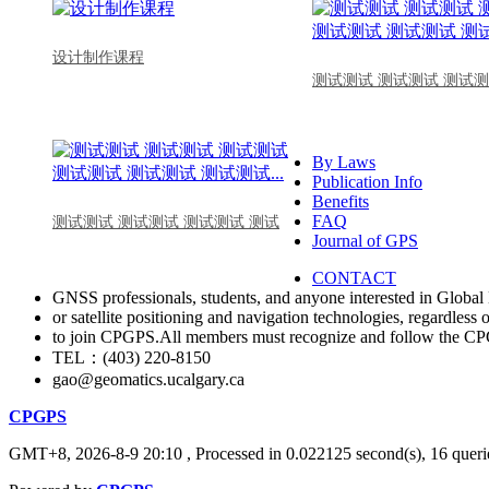
设计制作课程
测试测试 测试测试 测试测
By Laws
Publication Info
Benefits
FAQ
测试测试 测试测试 测试测试 测试
Journal of GPS
CONTACT
GNSS professionals, students, and anyone interested in Global 
or satellite positioning and navigation technologies, regardless 
to join CPGPS.All members must recognize and follow the 
TEL：(403) 220-8150
gao@geomatics.ucalgary.ca
CPGPS
GMT+8, 2026-8-9 20:10
, Processed in 0.022125 second(s), 16 querie