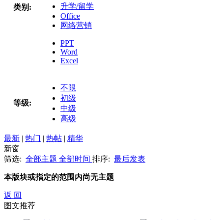
升学/留学
类别:
Office
网络营销
PPT
Word
Excel
不限
初级
等级:
中级
高级
最新
|
热门
|
热帖
|
精华
新窗
筛选:
全部主题
全部时间
排序:
最后发表
本版块或指定的范围内尚无主题
返 回
图文推荐