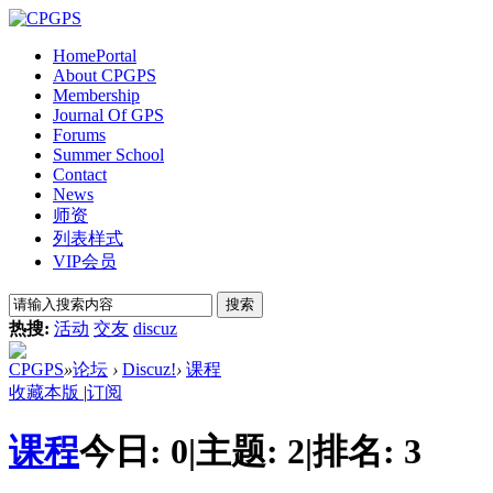
Home
Portal
About CPGPS
Membership
Journal Of GPS
Forums
Summer School
Contact
News
师资
列表样式
VIP会员
搜索
热搜:
活动
交友
discuz
CPGPS
»
论坛
›
Discuz!
›
课程
收藏本版
|
订阅
课程
今日:
0
|
主题:
2
|
排名:
3