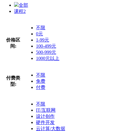
全部
课程
2
不限
0元
价格区
1-99元
间:
100-499元
500-999元
1000元以上
不限
付费类
免费
型:
付费
不限
IT/互联网
设计创作
硬件开发
云计算/大数据