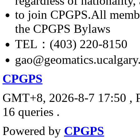
regardless of nationality
to join CPGPS.All membe
the CPGPS Bylaws
TEL：(403) 220-8150
gao@geomatics.ucalgary
CPGPS
GMT+8, 2026-8-7 17:50
, 
16 queries .
Powered by
CPGPS